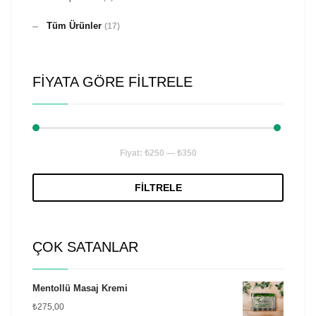
Tüm Ürünler
(17)
FIYATA GÖRE FILTRELE
En
En
Fiyat:
₺250
—
₺350
düşük
yüksek
FILTRELE
fiyat
fiyat
ÇOK SATANLAR
Mentollü Masaj Kremi
₺
275,00