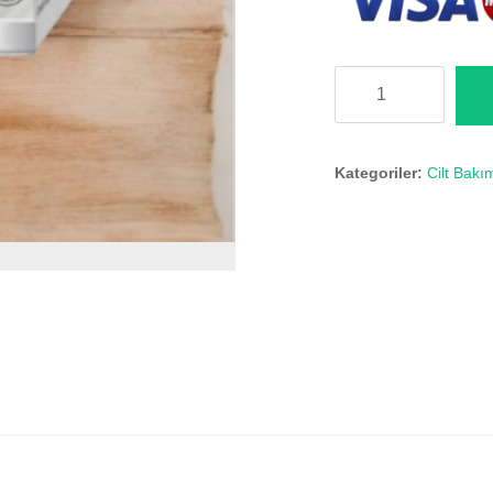
Ardıç
Yağı
adet
Kategoriler:
Cilt Bakı