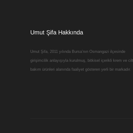
Umut Şifa Hakkında
Umut Şifa, 2011 yılında Bursa’nın Osmangazi ilçesinde
girişimcilik anlayışıyla kurulmuş, bitkisel içerikli krem ve cil
bakım ürünleri alanında faaliyet gösteren yerli bir markadır.