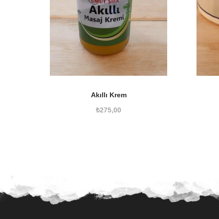
Akıllı Krem
₺
275,00