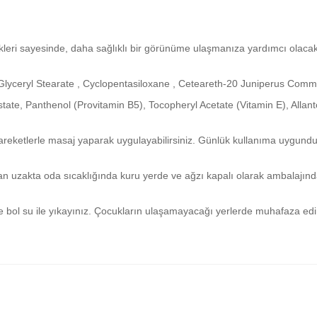
ikleri sayesinde, daha sağlıklı bir görünüme ulaşmanıza yardımcı olacakt
 Glyceryl Stearate , Cyclopentasiloxane , Ceteareth-20 Juniperus Commu
state, Panthenol (Provitamin B5), Tocopheryl Acetate (Vitamin E), Allan
hareketlerle masaj yaparak uygulayabilirsiniz. Günlük kullanıma uygundu
an uzakta oda sıcaklığında kuru yerde ve ağzı kapalı olarak ambalajınd
bol su ile yıkayınız. Çocukların ulaşamayacağı yerlerde muhafaza edi