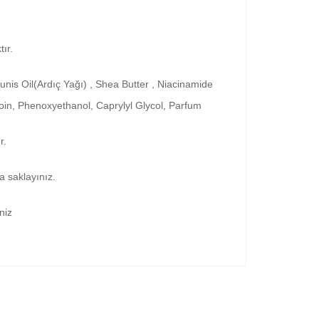
ır.
nis Oil(Ardıç Yağı) , Shea Butter , Niacinamide
toin, Phenoxyethanol, Caprylyl Glycol, Parfum
r.
a saklayınız.
niz