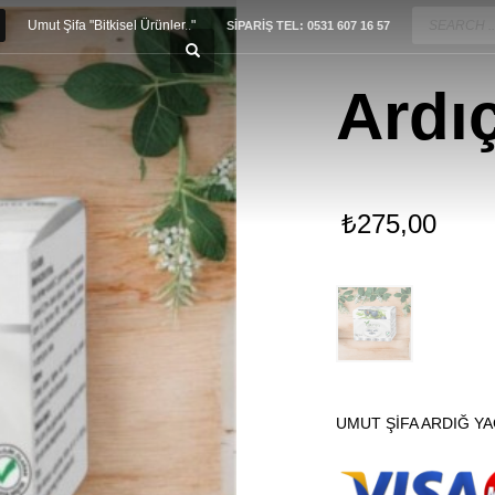
Umut Şifa "Bitkisel Ürünler.."
SİPARİŞ TEL: 0531 607 16 57
Ardı
₺
275,00
UMUT ŞİFA ARDIĞ YA