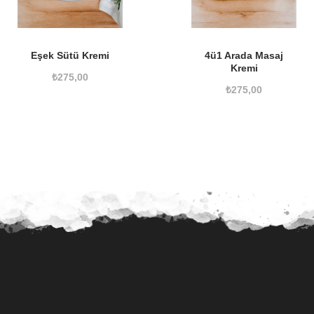
Eşek Sütü Kremi
4ü1 Arada Masaj
Kremi
₺
275,00
₺
275,00