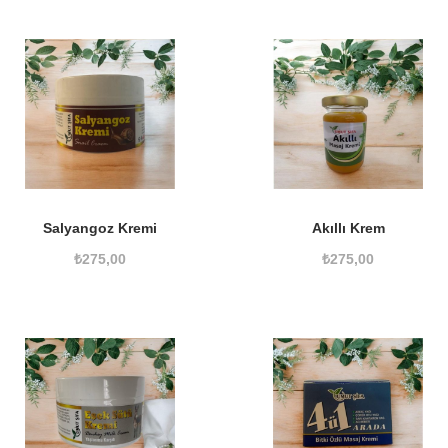
Salyangoz Kremi
Akıllı Krem
₺
275,00
₺
275,00