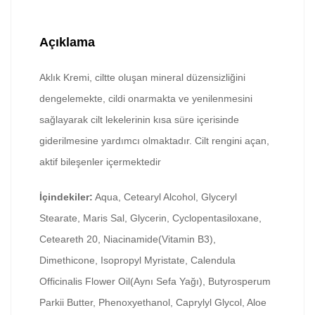
Açıklama
Aklık Kremi, ciltte oluşan mineral düzensizliğini
dengelemekte, cildi onarmakta ve yenilenmesini
sağlayarak cilt lekelerinin kısa süre içerisinde
giderilmesine yardımcı olmaktadır. Cilt rengini açan,
aktif bileşenler içermektedir
İçindekiler:
Aqua, Cetearyl Alcohol, Glyceryl
Stearate, Maris Sal, Glycerin, Cyclopentasiloxane,
Ceteareth 20, Niacinamide(Vitamin B3),
Dimethicone, Isopropyl Myristate, Calendula
Officinalis Flower Oil(Aynı Sefa Yağı), Butyrosperum
Parkii Butter, Phenoxyethanol, Caprylyl Glycol, Aloe