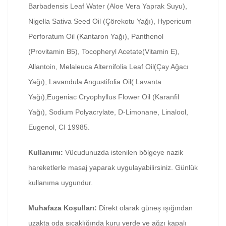
Barbadensis Leaf Water (Aloe Vera Yaprak Suyu),
Nigella Sativa Seed Oil (Çörekotu Yağı), Hypericum
Perforatum Oil (Kantaron Yağı), Panthenol
(Provitamin B5), Tocopheryl Acetate(Vitamin E),
Allantoin, Melaleuca Alternifolia Leaf Oil(Çay Ağacı
Yağı), Lavandula Angustifolia Oil( Lavanta
Yağı),Eugeniac Cryophyllus Flower Oil (Karanfil
Yağı), Sodium Polyacrylate, D-Limonane, Linalool,
Eugenol, CI 19985.
Kullanımı:
Vücudunuzda istenilen bölgeye nazik
hareketlerle masaj yaparak uygulayabilirsiniz. Günlük
kullanıma uygundur.
Muhafaza Koşulları:
Direkt olarak güneş ışığından
uzakta oda sıcaklığında kuru yerde ve ağzı kapalı