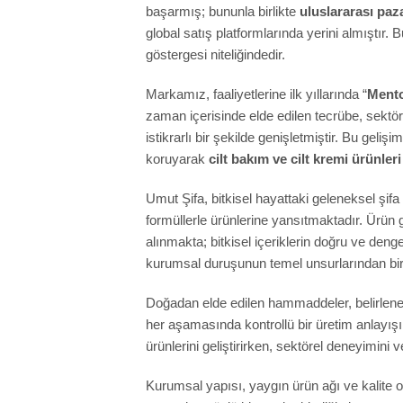
başarmış; bununla birlikte
uluslararası paza
global satış platformlarında yerini almıştır. 
göstergesi niteliğindedir.
Markamız, faaliyetlerine ilk yıllarında “
Mento
zaman içerisinde elde edilen tecrübe, sektör 
istikrarlı bir şekilde genişletmiştir. Bu gelişi
koruyarak
cilt bakım ve cilt kremi ürünleri
Umut Şifa, bitkisel hayattaki geleneksel şifa k
formüllerle ürünlerine yansıtmaktadır. Ürün ge
alınmakta; bitkisel içeriklerin doğru ve den
kurumsal duruşunun temel unsurlarından biri
Doğadan elde edilen hammaddeler, belirlenen 
her aşamasında kontrollü bir üretim anlayışı
ürünlerini geliştirirken, sektörel deneyimini v
Kurumsal yapısı, yaygın ürün ağı ve kalite od