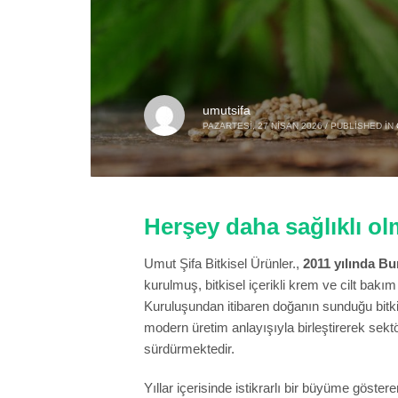
umutsifa
PAZARTESI, 27 NISAN 2026
/
PUBLISHED IN
Herşey daha sağlıklı olm
Umut Şifa Bitkisel Ürünler.,
2011 yılında B
kurulmuş, bitkisel içerikli krem ve cilt bakım
Kuruluşundan itibaren doğanın sunduğu bitki
modern üretim anlayışıyla birleştirerek sekt
sürdürmektedir.
Yıllar içerisinde istikrarlı bir büyüme göster