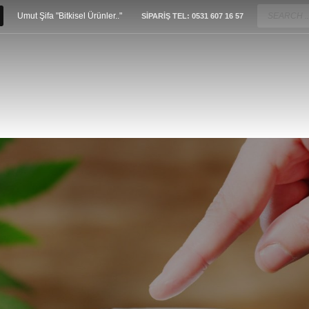
Umut Şifa "Bitkisel Ürünler.."
SİPARİŞ TEL: 0531 607 16 57