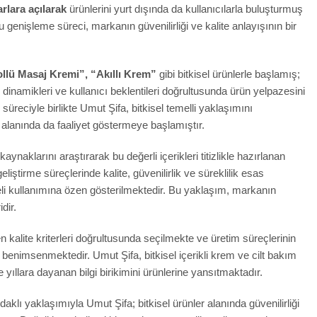
rlara açılarak
ürünlerini yurt dışında da kullanıcılarla buluşturmuş
Bu genişleme süreci, markanın güvenilirliği ve kalite anlayışının bir
llü Masaj Kremi”, “Akıllı Krem”
gibi bitkisel ürünlerle başlamış;
dinamikleri ve kullanıcı beklentileri doğrultusunda ürün yelpazesini
m süreciyle birlikte Umut Şifa, bitkisel temelli yaklaşımını
alanında da faaliyet göstermeye başlamıştır.
aynaklarını araştırarak bu değerli içerikleri titizlikle hazırlanan
liştirme süreçlerinde kalite, güvenilirlik ve süreklilik esas
geli kullanımına özen gösterilmektedir. Bu yaklaşım, markanın
dir.
kalite kriterleri doğrultusunda seçilmekte ve üretim süreçlerinin
 benimsenmektedir. Umut Şifa, bitkisel içerikli krem ve cilt bakım
e yıllara dayanan bilgi birikimini ürünlerine yansıtmaktadır.
aklı yaklaşımıyla Umut Şifa; bitkisel ürünler alanında güvenilirliği