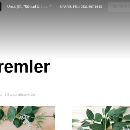
Umut Şifa "Bitkisel Ürünler.."
SİPARİŞ TEL: 0531 607 16 57
remler
n 1-9 arası gösteriliyor