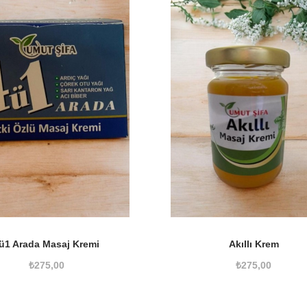
ü1 Arada Masaj Kremi
Akıllı Krem
₺
275,00
₺
275,00