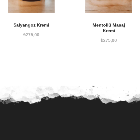
Salyangoz Kremi
Mentollü Masaj
Kremi
₺
275,00
₺
275,00