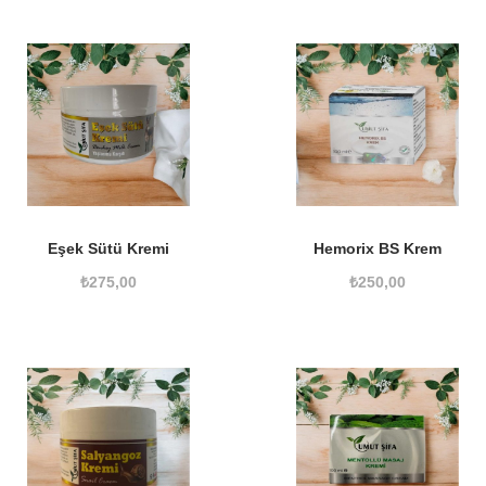
Eşek Sütü Kremi
Hemorix BS Krem
₺
275,00
₺
250,00