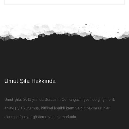
Umut Şifa Hakkında
Umut Şifa, 2011 yılında Bursa’nın Osmangazi ilçesinde girişimcilik
anlayışıyla kurulmuş, bitkisel içerikli krem ve cilt bakım ürünleri
alanında faaliyet gösteren yerli bir markadır.