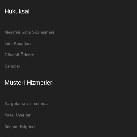
Hukuksal
Mesafeli Satış Sözleşmesi
İade Koşulları
Güvenli Ödeme
Çerezler
Müşteri Hizmetleri
Kargolama ve Teslimat
Yasal Uyarılar
İletişim Bilgileri