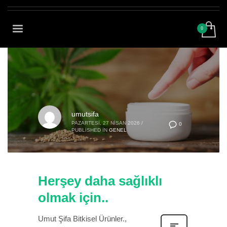
×
Nisan 2026
umutsifa
PAZARTESI, 27 NISAN 2026
/
0
PUBLISHED IN
GENEL
Herşey daha sağlıklı
olmak için..
Umut Şifa Bitkisel Ürünler.,