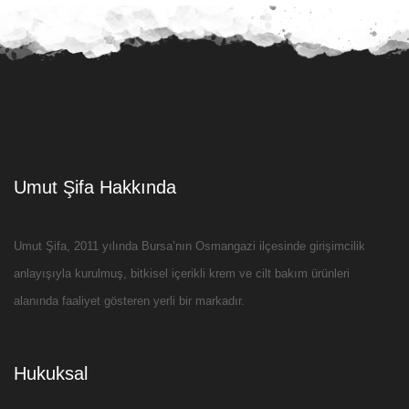
Umut Şifa Hakkında
Umut Şifa, 2011 yılında Bursa’nın Osmangazi ilçesinde girişimcilik
anlayışıyla kurulmuş, bitkisel içerikli krem ve cilt bakım ürünleri
alanında faaliyet gösteren yerli bir markadır.
Hukuksal